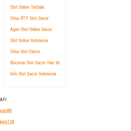
Slot Online Terbaik
Situs RTP Slot Gacor
Agen Slot Online Gacor
Slot Online Indonesia
Situs Slot Demo
Bocoran Slot Gacor Hari Ini
Info Slot Gacor Indonesia
APi
egp88
king138