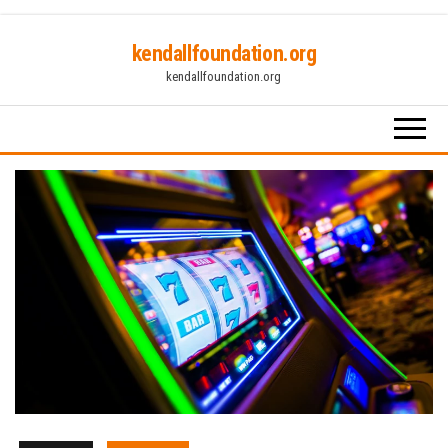
Skip
kendallfoundation.org
to
kendallfoundation.org
the
content