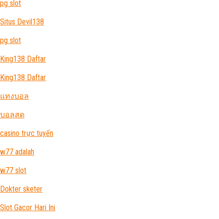
pg slot
Situs Devil138
pg slot
King138 Daftar
King138 Daftar
แทงบอล
บอลสด
casino trực tuyến
w77 adalah
w77 slot
Dokter sketer
Slot Gacor Hari Ini