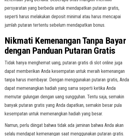
persyaratan yang berbeda untuk mendapatkan putaran gratis,
seperti harus melakukan deposit minimal atau harus mencapai
jumlah putaran tertentu sebelum mendapatkan bonus.
Nikmati Kemenangan Tanpa Bayar
dengan Panduan Putaran Gratis
Tidak hanya menghemat uang, putaran gratis di slot online juga
dapat memberikan Anda kesempatan untuk meraih kemenangan
tanpa harus membayar. Dengan menggunakan putaran gratis, Anda
dapat memenangkan hadiah yang sama seperti ketika Anda
memutar gulungan dengan uang sungguhan. Tentu saja, semakin
banyak putaran gratis yang Anda dapatkan, semakin besar pula
kesempatan untuk memenangkan hadiah yang besar.
Namun, perlu diingat bahwa tidak ada jaminan bahwa Anda akan
selalu mendapat kemenangan saat menggunakan putaran gratis.