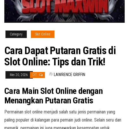
Category
Slot Online
Cara Dapat Putaran Gratis di
Slot Online: Tips dan Trik!
By
LAWRENCE GRIFFIN
Mei 20, 2026
Off
Cara Main Slot Online dengan
Menangkan Putaran Gratis
Permainan slot online menjadi salah satu jenis permainan yang
paling populer di kalangan para pemain judi online. Selain seru dan
menarik, permainan ini juga menawarkan kesempatan untuk