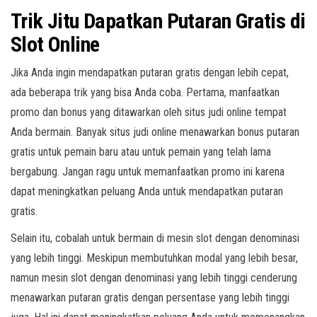
Trik Jitu Dapatkan Putaran Gratis di
Slot Online
Jika Anda ingin mendapatkan putaran gratis dengan lebih cepat,
ada beberapa trik yang bisa Anda coba. Pertama, manfaatkan
promo dan bonus yang ditawarkan oleh situs judi online tempat
Anda bermain. Banyak situs judi online menawarkan bonus putaran
gratis untuk pemain baru atau untuk pemain yang telah lama
bergabung. Jangan ragu untuk memanfaatkan promo ini karena
dapat meningkatkan peluang Anda untuk mendapatkan putaran
gratis.
Selain itu, cobalah untuk bermain di mesin slot dengan denominasi
yang lebih tinggi. Meskipun membutuhkan modal yang lebih besar,
namun mesin slot dengan denominasi yang lebih tinggi cenderung
menawarkan putaran gratis dengan persentase yang lebih tinggi
juga. Hal ini dapat meningkatkan peluang Anda untuk memenangkan