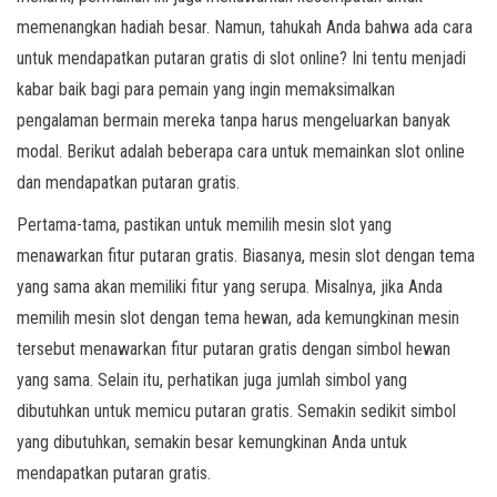
memenangkan hadiah besar. Namun, tahukah Anda bahwa ada cara
untuk mendapatkan putaran gratis di slot online? Ini tentu menjadi
kabar baik bagi para pemain yang ingin memaksimalkan
pengalaman bermain mereka tanpa harus mengeluarkan banyak
modal. Berikut adalah beberapa cara untuk memainkan slot online
dan mendapatkan putaran gratis.
Pertama-tama, pastikan untuk memilih mesin slot yang
menawarkan fitur putaran gratis. Biasanya, mesin slot dengan tema
yang sama akan memiliki fitur yang serupa. Misalnya, jika Anda
memilih mesin slot dengan tema hewan, ada kemungkinan mesin
tersebut menawarkan fitur putaran gratis dengan simbol hewan
yang sama. Selain itu, perhatikan juga jumlah simbol yang
dibutuhkan untuk memicu putaran gratis. Semakin sedikit simbol
yang dibutuhkan, semakin besar kemungkinan Anda untuk
mendapatkan putaran gratis.