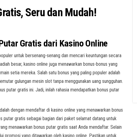
ratis, Seru dan Mudah!
tar Gratis dari Kasino Online
g populer untuk bersenang-senang dan mencari keuntungan secara
hadiah besar, kasino online juga menawarkan bonus-bonus yang
ain setia mereka. Salah satu bonus yang paling populer adalah
memutar gulungan mesin slot tanpa menggunakan uang sungguhan.
putar gratis ini. Jadi, inilah rahasia mendapatkan bonus putar
adalah dengan mendaftar di kasino online yang menawarkan bonus
s putar gratis sebagai bagian dari paket selamat datang untuk
 yang menawarkan bonus putar gratis saat Anda mendaftar. Selain
ui promosi yang ditawarkan oleh kasino online. Pastikan untuk