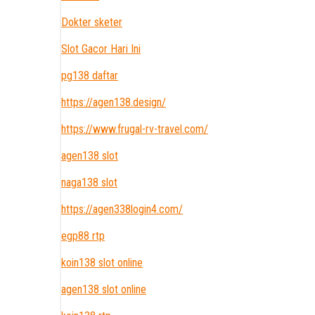
Dokter sketer
Slot Gacor Hari Ini
pg138 daftar
https://agen138.design/
https://www.frugal-rv-travel.com/
agen138 slot
naga138 slot
https://agen338login4.com/
egp88 rtp
koin138 slot online
agen138 slot online