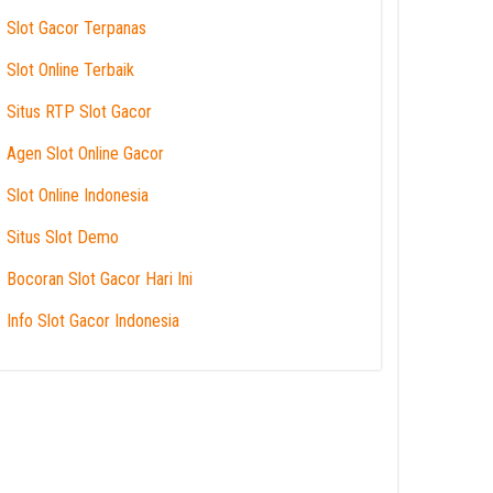
Slot Gacor Terpanas
Slot Online Terbaik
Situs RTP Slot Gacor
Agen Slot Online Gacor
Slot Online Indonesia
Situs Slot Demo
Bocoran Slot Gacor Hari Ini
Info Slot Gacor Indonesia