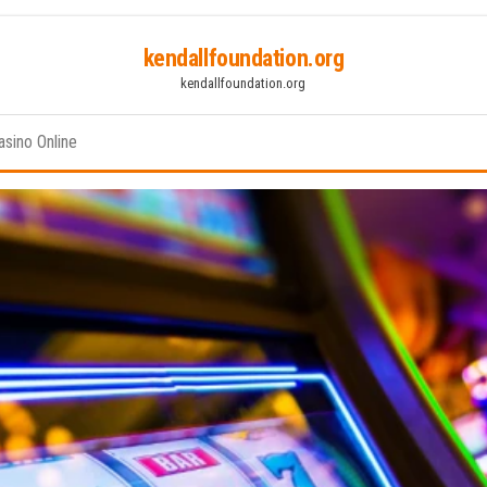
kendallfoundation.org
kendallfoundation.org
asino Online