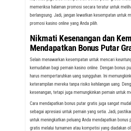
memeriksa halaman promosi secara teratur untuk melih
berlangsung. Jadi, jangan lewatkan kesempatan untuk 
promosi kasino online yang Anda pilih.
Nikmati Kesenangan dan Ke
Mendapatkan Bonus Putar Gra
Selain menawarkan kesempatan untuk mencari keuntung
kemudahan bagi pemain kasino online. Dengan bonus put
harus mempertaruhkan uang sungguhan. Ini memungkin
keterampilan mereka tanpa risiko kehilangan uang. Den
kesenangan, tetapi juga memungkinkan pemain untuk mem
Cara mendapatkan bonus putar gratis juga sangat mudah
sebagai apresiasi untuk pemain yang setia. Jadi, pastika
untuk meningkatkan peluang Anda mendapatkan bonus put
gratis melalui turnamen atau kompetisi yang diadakan ol