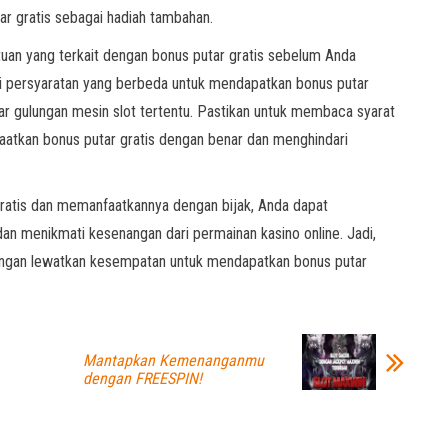
 gratis sebagai hadiah tambahan.
tuan yang terkait dengan bonus putar gratis sebelum Anda
i persyaratan yang berbeda untuk mendapatkan bonus putar
r gulungan mesin slot tertentu. Pastikan untuk membaca syarat
atkan bonus putar gratis dengan benar dan menghindari
ratis dan memanfaatkannya dengan bijak, Anda dapat
n menikmati kesenangan dari permainan kasino online. Jadi,
 jangan lewatkan kesempatan untuk mendapatkan bonus putar
Mantapkan Kemenanganmu
dengan FREESPIN!