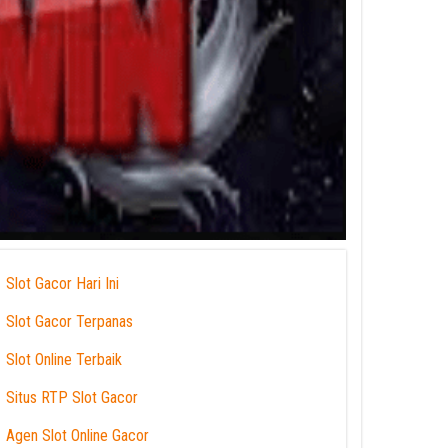
Slot Gacor Hari Ini
Slot Gacor Terpanas
Slot Online Terbaik
Situs RTP Slot Gacor
Agen Slot Online Gacor