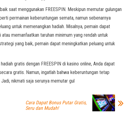
ng baik saat menggunakan FREESPIN. Meskipun memutar gulungan
perti permainan keberuntungan semata, namun sebenarnya
eluang untuk memenangkan hadiah. Misalnya, pemain dapat
gi atau memanfaatkan taruhan minimum yang rendah untuk
ategi yang baik, pemain dapat meningkatkan peluang untuk
hadiah gratis dengan FREESPIN di kasino online, Anda dapat
cara gratis. Namun, ingatlah bahwa keberuntungan tetap
 Jadi, nikmati saja serunya memutar gul
Cara Dapat Bonus Putar Gratis,
Seru dan Mudah!