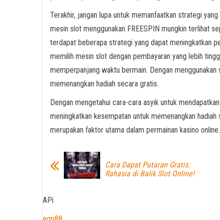
Terakhir, jangan lupa untuk memanfaatkan strategi ya
mesin slot menggunakan FREESPIN mungkin terlihat se
terdapat beberapa strategi yang dapat meningkatkan p
memilih mesin slot dengan pembayaran yang lebih ting
memperpanjang waktu bermain. Dengan menggunakan str
memenangkan hadiah secara gratis.
Dengan mengetahui cara-cara asyik untuk mendapatkan 
meningkatkan kesempatan untuk memenangkan hadiah se
merupakan faktor utama dalam permainan kasino online.
Cara Dapat Putaran Gratis:
Rahasia di Balik Slot Online!
APi
egp88