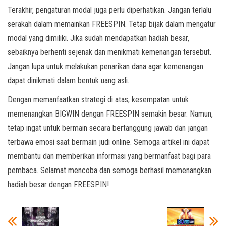
Terakhir, pengaturan modal juga perlu diperhatikan. Jangan terlalu
serakah dalam memainkan FREESPIN. Tetap bijak dalam mengatur
modal yang dimiliki. Jika sudah mendapatkan hadiah besar,
sebaiknya berhenti sejenak dan menikmati kemenangan tersebut.
Jangan lupa untuk melakukan penarikan dana agar kemenangan
dapat dinikmati dalam bentuk uang asli.
Dengan memanfaatkan strategi di atas, kesempatan untuk
memenangkan BIGWIN dengan FREESPIN semakin besar. Namun,
tetap ingat untuk bermain secara bertanggung jawab dan jangan
terbawa emosi saat bermain judi online. Semoga artikel ini dapat
membantu dan memberikan informasi yang bermanfaat bagi para
pembaca. Selamat mencoba dan semoga berhasil memenangkan
hadiah besar dengan FREESPIN!