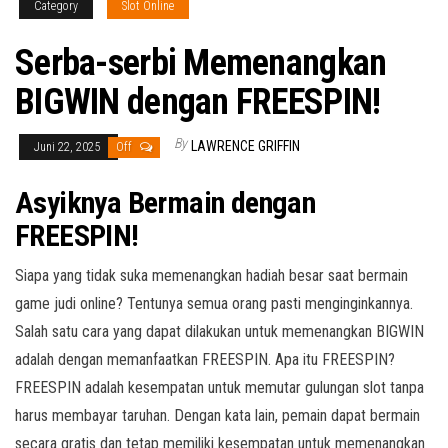
Category
Slot Online
Serba-serbi Memenangkan
BIGWIN dengan FREESPIN!
By
LAWRENCE GRIFFIN
Juni 22, 2025
Off
Asyiknya Bermain dengan
FREESPIN!
Siapa yang tidak suka memenangkan hadiah besar saat bermain
game judi online? Tentunya semua orang pasti menginginkannya.
Salah satu cara yang dapat dilakukan untuk memenangkan BIGWIN
adalah dengan memanfaatkan FREESPIN. Apa itu FREESPIN?
FREESPIN adalah kesempatan untuk memutar gulungan slot tanpa
harus membayar taruhan. Dengan kata lain, pemain dapat bermain
secara gratis dan tetap memiliki kesempatan untuk memenangkan