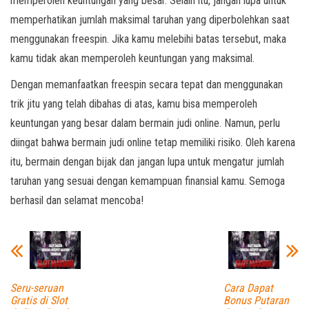
memperhatikan jumlah maksimal taruhan yang diperbolehkan saat
menggunakan freespin. Jika kamu melebihi batas tersebut, maka
kamu tidak akan memperoleh keuntungan yang maksimal.
Dengan memanfaatkan freespin secara tepat dan menggunakan
trik jitu yang telah dibahas di atas, kamu bisa memperoleh
keuntungan yang besar dalam bermain judi online. Namun, perlu
diingat bahwa bermain judi online tetap memiliki risiko. Oleh karena
itu, bermain dengan bijak dan jangan lupa untuk mengatur jumlah
taruhan yang sesuai dengan kemampuan finansial kamu. Semoga
berhasil dan selamat mencoba!
Seru-seruan
Cara Dapat
Gratis di Slot
Bonus Putaran