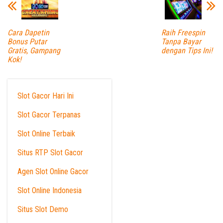
Cara Dapetin
Raih Freespin
Bonus Putar
Tanpa Bayar
Gratis, Gampang
dengan Tips Ini!
Kok!
Slot Gacor Hari Ini
Slot Gacor Terpanas
Slot Online Terbaik
Situs RTP Slot Gacor
Agen Slot Online Gacor
Slot Online Indonesia
Situs Slot Demo