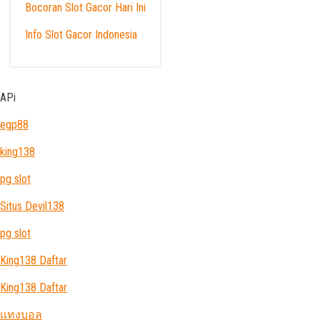
Bocoran Slot Gacor Hari Ini
Info Slot Gacor Indonesia
APi
egp88
king138
pg slot
Situs Devil138
pg slot
King138 Daftar
King138 Daftar
แทงบอล