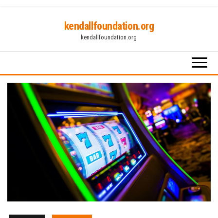
Skip
kendallfoundation.org
to
kendallfoundation.org
the
content