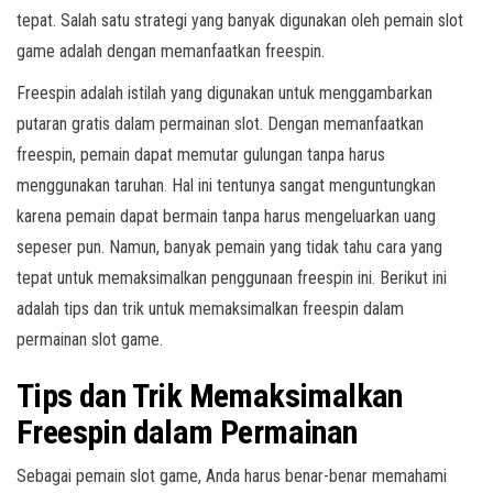
tepat. Salah satu strategi yang banyak digunakan oleh pemain slot
game adalah dengan memanfaatkan freespin.
Freespin adalah istilah yang digunakan untuk menggambarkan
putaran gratis dalam permainan slot. Dengan memanfaatkan
freespin, pemain dapat memutar gulungan tanpa harus
menggunakan taruhan. Hal ini tentunya sangat menguntungkan
karena pemain dapat bermain tanpa harus mengeluarkan uang
sepeser pun. Namun, banyak pemain yang tidak tahu cara yang
tepat untuk memaksimalkan penggunaan freespin ini. Berikut ini
adalah tips dan trik untuk memaksimalkan freespin dalam
permainan slot game.
Tips dan Trik Memaksimalkan
Freespin dalam Permainan
Sebagai pemain slot game, Anda harus benar-benar memahami