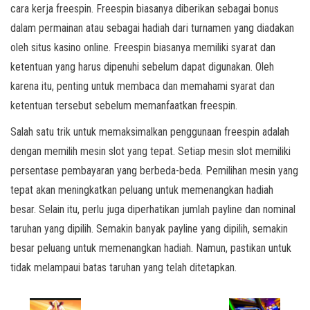
cara kerja freespin. Freespin biasanya diberikan sebagai bonus
dalam permainan atau sebagai hadiah dari turnamen yang diadakan
oleh situs kasino online. Freespin biasanya memiliki syarat dan
ketentuan yang harus dipenuhi sebelum dapat digunakan. Oleh
karena itu, penting untuk membaca dan memahami syarat dan
ketentuan tersebut sebelum memanfaatkan freespin.
Salah satu trik untuk memaksimalkan penggunaan freespin adalah
dengan memilih mesin slot yang tepat. Setiap mesin slot memiliki
persentase pembayaran yang berbeda-beda. Pemilihan mesin yang
tepat akan meningkatkan peluang untuk memenangkan hadiah
besar. Selain itu, perlu juga diperhatikan jumlah payline dan nominal
taruhan yang dipilih. Semakin banyak payline yang dipilih, semakin
besar peluang untuk memenangkan hadiah. Namun, pastikan untuk
tidak melampaui batas taruhan yang telah ditetapkan.