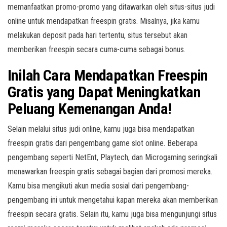
memanfaatkan promo-promo yang ditawarkan oleh situs-situs judi
online untuk mendapatkan freespin gratis. Misalnya, jika kamu
melakukan deposit pada hari tertentu, situs tersebut akan
memberikan freespin secara cuma-cuma sebagai bonus.
Inilah Cara Mendapatkan Freespin
Gratis yang Dapat Meningkatkan
Peluang Kemenangan Anda!
Selain melalui situs judi online, kamu juga bisa mendapatkan
freespin gratis dari pengembang game slot online. Beberapa
pengembang seperti NetEnt, Playtech, dan Microgaming seringkali
menawarkan freespin gratis sebagai bagian dari promosi mereka.
Kamu bisa mengikuti akun media sosial dari pengembang-
pengembang ini untuk mengetahui kapan mereka akan memberikan
freespin secara gratis. Selain itu, kamu juga bisa mengunjungi situs