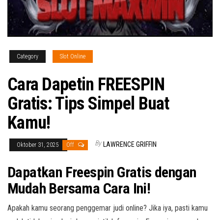
Category
Slot Online
Cara Dapetin FREESPIN
Gratis: Tips Simpel Buat
Kamu!
By
LAWRENCE GRIFFIN
Oktober 31, 2025
Off
Dapatkan Freespin Gratis dengan
Mudah Bersama Cara Ini!
Apakah kamu seorang penggemar judi online? Jika iya, pasti kamu