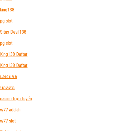
king138
pg slot
Situs Devil138
pg slot
King138 Daftar
King138 Daftar
แทงบอล
บอลสด
casino trực tuyến
w77 adalah
w77 slot