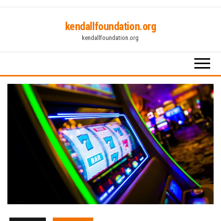
Skip
kendallfoundation.org
to
kendallfoundation.org
the
content