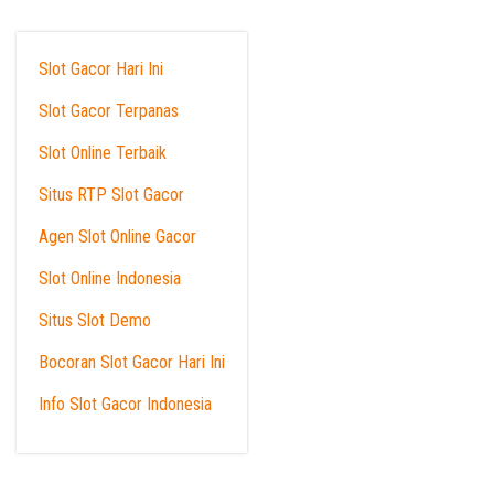
Slot Gacor Hari Ini
Slot Gacor Terpanas
Slot Online Terbaik
Situs RTP Slot Gacor
Agen Slot Online Gacor
Slot Online Indonesia
Situs Slot Demo
Bocoran Slot Gacor Hari Ini
Info Slot Gacor Indonesia