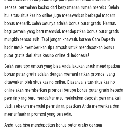
sensasi permainan kasino dari kenyamanan rumah mereka. Selain
itu, situs-situs kasino online juga menawarkan berbagai macam
bonus menarik, salah satunya adalah bonus putar gratis. Namun,
bagi pemain yang baru memulai, mendapatkan bonus putar gratis
mungkin terasa sulit. Tapi jangan khawatir, karena Cara Dapetin
hadir untuk memberikan tips ampuh untuk mendapatkan bonus
putar gratis dari situs kasino online di Indonesia!
Salah satu tips ampuh yang bisa Anda lakukan untuk mendapatkan
bonus putar gratis adalah dengan memanfaatkan promosi yang
ditawarkan oleh situs kasino online. Biasanya, situs-situs kasino
online akan memberikan promosi berupa bonus putar gratis kepada
pemain yang baru mendaftar atau melakukan deposit pertama kali.
Jadi, sebelum memulai permainan, pastikan Anda memeriksa dan
memanfaatkan promosi yang tersedia.
Anda juga bisa mendapatkan bonus putar gratis dengan