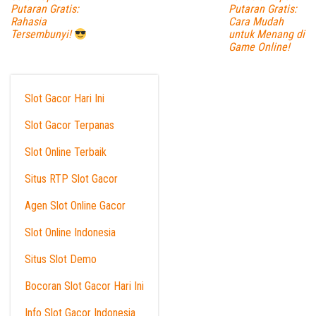
Putaran Gratis:
Putaran Gratis:
Rahasia
Cara Mudah
untuk Menang di
Tersembunyi!
Game Online!
Slot Gacor Hari Ini
Slot Gacor Terpanas
Slot Online Terbaik
Situs RTP Slot Gacor
Agen Slot Online Gacor
Slot Online Indonesia
Situs Slot Demo
Bocoran Slot Gacor Hari Ini
Info Slot Gacor Indonesia