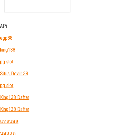
APi
egp88
king138
pg slot
Situs Devil138
pg slot
King138 Daftar
King138 Daftar
แทงบอล
บอลสด