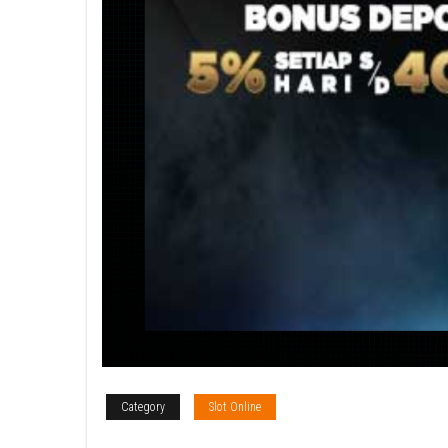
Category
Slot Online