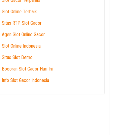
Slot Gacor Terpanas
Slot Online Terbaik
Situs RTP Slot Gacor
Agen Slot Online Gacor
Slot Online Indonesia
Situs Slot Demo
Bocoran Slot Gacor Hari Ini
Info Slot Gacor Indonesia