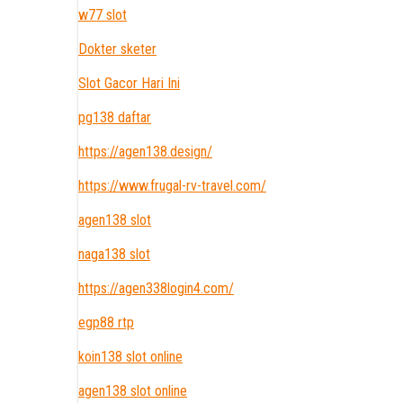
w77 slot
Dokter sketer
Slot Gacor Hari Ini
pg138 daftar
https://agen138.design/
https://www.frugal-rv-travel.com/
agen138 slot
naga138 slot
https://agen338login4.com/
egp88 rtp
koin138 slot online
agen138 slot online