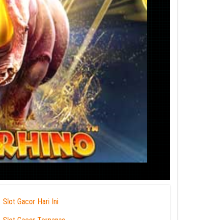
Slot Gacor Hari Ini