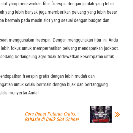
slot yang menawarkan fitur freespin dengan jumlah yang lebih
lah yang lebih banyak juga memberikan peluang yang lebih besar
ba bermain pada mesin slot yang sesuai dengan budget dan
n saat menggunakan freespin. Dengan menggunakan fitur ini, Anda
 lebih fokus untuk memperhatikan peluang mendapatkan jackpot.
sedang berlangsung agar tidak terlewatkan kesempatan untuk
mendapatkan freespin gratis dengan lebih mudah dan
gatlah untuk selalu bermain dengan bijak dan bertanggung
lalu menyertai Anda!
Cara Dapat Putaran Gratis:
Rahasia di Balik Slot Online!