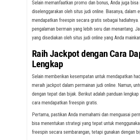
Selain memanfaatkan promo dan bonus, Anda juga bisa
diselenggarakan oleh situs judi online. Biasanya, dalam
mendapatkan freespin secara gratis sebagai hadiahnya. 
pengalaman bermain yang lebih seru dan menantang. Ja
yang disediakan oleh situs judi online yang Anda mainkan
Raih Jackpot dengan Cara Dap
Lengkap
Selain memberikan kesempatan untuk mendapatkan hadiah
meraih jackpot dalam permainan judi online. Namun, u
dengan tepat dan bijak. Berikut adalah panduan lengk
cara mendapatkan freespin gratis.
Pertama, pastikan Anda memahami dan menguasai per
bisa menentukan strategi yang tepat untuk menggunakan
freespin secara sembarangan, tetapi gunakan dengan bi