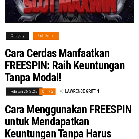
Category
Slot Online
Cara Cerdas Manfaatkan
FREESPIN: Raih Keuntungan
Tanpa Modal!
By
LAWRENCE GRIFFIN
Februari 26, 2025
Off
Cara Menggunakan FREESPIN
untuk Mendapatkan
Keuntungan Tanpa Harus