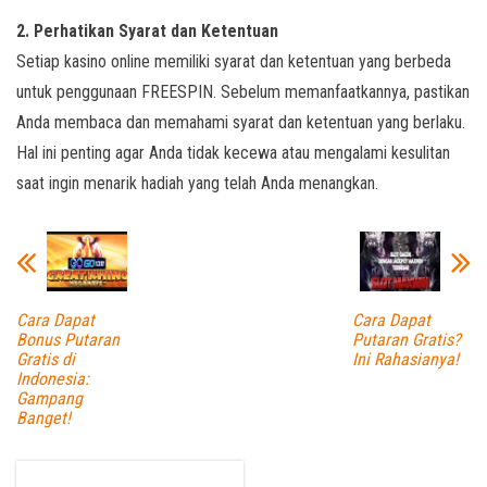
2. Perhatikan Syarat dan Ketentuan
Setiap kasino online memiliki syarat dan ketentuan yang berbeda
untuk penggunaan FREESPIN. Sebelum memanfaatkannya, pastikan
Anda membaca dan memahami syarat dan ketentuan yang berlaku.
Hal ini penting agar Anda tidak kecewa atau mengalami kesulitan
saat ingin menarik hadiah yang telah Anda menangkan.
Cara Dapat
Cara Dapat
Bonus Putaran
Putaran Gratis?
Gratis di
Ini Rahasianya!
Indonesia:
Gampang
Banget!