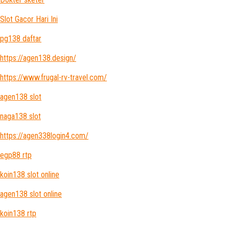
Slot Gacor Hari Ini
pg138 daftar
https://agen138.design/
https://www.frugal-rv-travel.com/
agen138 slot
naga138 slot
https://agen338login4.com/
egp88 rtp
koin138 slot online
agen138 slot online
koin138 rtp