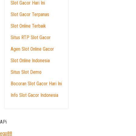
Slot Gacor Hari Ini
Slot Gacor Terpanas
Slot Online Terbaik
Situs RTP Slot Gacor
Agen Slot Online Gacor
Slot Online Indonesia
Situs Slot Demo
Bocoran Slot Gacor Hari Ini
Info Slot Gacor Indonesia
APi
egp88