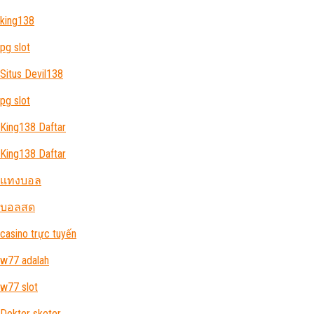
king138
pg slot
Situs Devil138
pg slot
King138 Daftar
King138 Daftar
แทงบอล
บอลสด
casino trực tuyến
w77 adalah
w77 slot
Dokter sketer