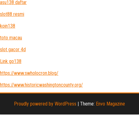
asu138 daftar
slot88 resmi
koin138
toto macau
slot gacor 4d
Link go138
https://www.swholocron.blog/
https://www.historicwashingtoncounty.org/
Proudly powered by
WordPress
|
Theme:
Envo Magazine