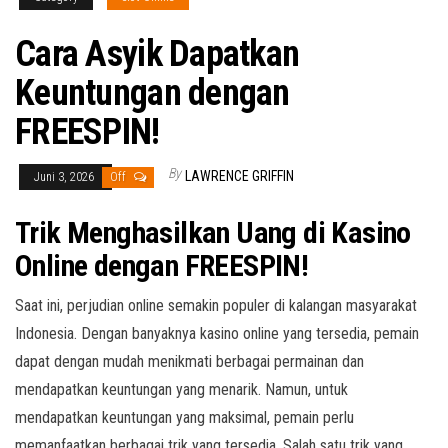
Cara Asyik Dapatkan
Keuntungan dengan
FREESPIN!
By
LAWRENCE GRIFFIN
Juni 3, 2026
Off
Trik Menghasilkan Uang di Kasino
Online dengan FREESPIN!
Saat ini, perjudian online semakin populer di kalangan masyarakat
Indonesia. Dengan banyaknya kasino online yang tersedia, pemain
dapat dengan mudah menikmati berbagai permainan dan
mendapatkan keuntungan yang menarik. Namun, untuk
mendapatkan keuntungan yang maksimal, pemain perlu
memanfaatkan berbagai trik yang tersedia. Salah satu trik yang