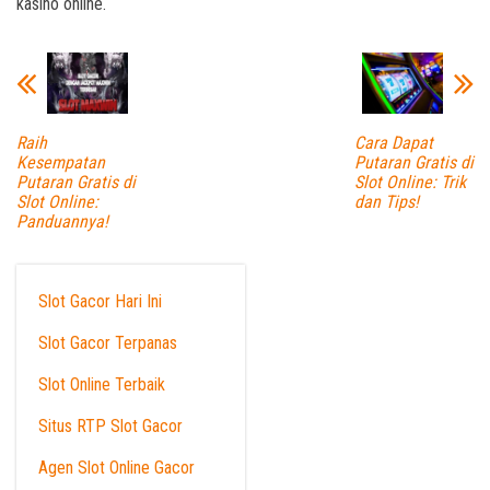
kasino online.
Raih
Cara Dapat
Kesempatan
Putaran Gratis di
Putaran Gratis di
Slot Online: Trik
Slot Online:
dan Tips!
Panduannya!
Slot Gacor Hari Ini
Slot Gacor Terpanas
Slot Online Terbaik
Situs RTP Slot Gacor
Agen Slot Online Gacor